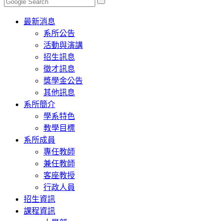
Toggle
最新消息
navigation
系所公告
活動與演講
招生訊息
徵才訊息
獎學金公告
其他訊息
系所簡介
學系特色
教學目標
系所成員
專任教師
兼任教師
客座教授
行政人員
招生資訊
課程資訊