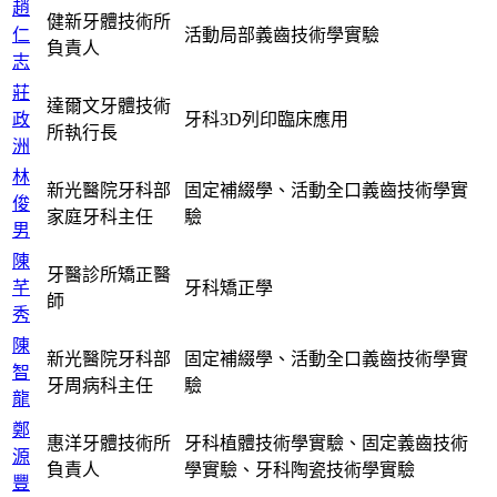
趙
健新牙體技術所
仁
活動局部義齒技術學實驗
負責人
志
莊
達爾文牙體技術
政
牙科3D列印臨床應用
所執行長
洲
林
新光醫院牙科部
固定補綴學、活動全口義齒技術學實
俊
家庭牙科主任
驗
男
陳
牙醫診所矯正醫
芊
牙科矯正學
師
秀
陳
新光醫院牙科部
固定補綴學、活動全口義齒技術學實
智
牙周病科主任
驗
龍
鄭
惠洋牙體技術所
牙科植體技術學實驗、固定義齒技術
源
負責人
學實驗、牙科陶瓷技術學實驗
豐