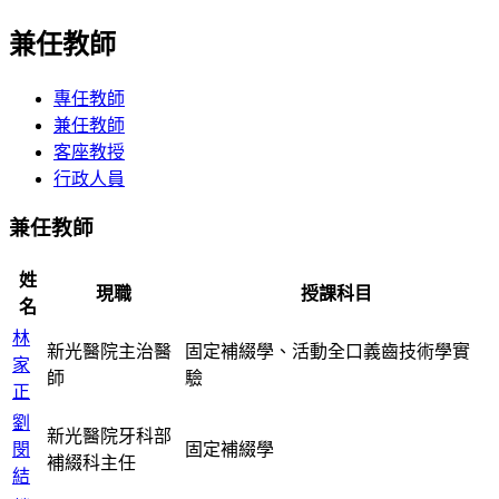
兼任教師
專任教師
兼任教師
客座教授
行政人員
兼任教師
姓
現職
授課科目
名
林
新光醫院主治醫
固定補綴學、活動全口義齒技術學實
家
師
驗
正
劉
新光醫院牙科部
閔
固定補綴學
補綴科主任
結