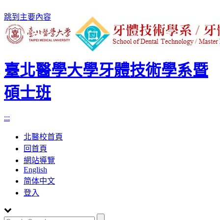
跳到主要內容
臺北醫學大學牙體技術學系暨
碩士班
:::
北醫校首頁
回首頁
網站導覽
English
简体中文
登入