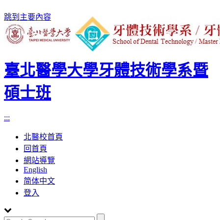
跳到主要內容
臺北醫學大學牙體技術學系暨
碩士班
:::
北醫校首頁
回首頁
網站導覽
English
简体中文
登入