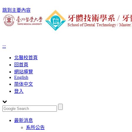
跳到主要內容
:::
北醫校首頁
回首頁
網站導覽
English
简体中文
登入
Toggle
最新消息
navigation
系所公告