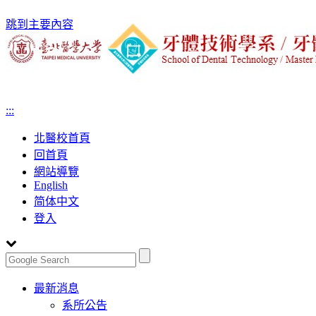
跳到主要內容
:::
北醫校首頁
回首頁
網站導覽
English
简体中文
登入
Toggle
最新消息
navigation
系所公告