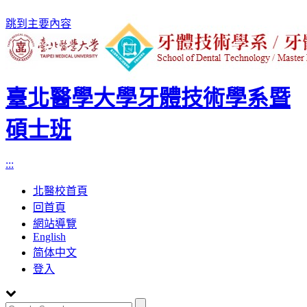
跳到主要內容
臺北醫學大學牙體技術學系暨
碩士班
:::
北醫校首頁
回首頁
網站導覽
English
简体中文
登入