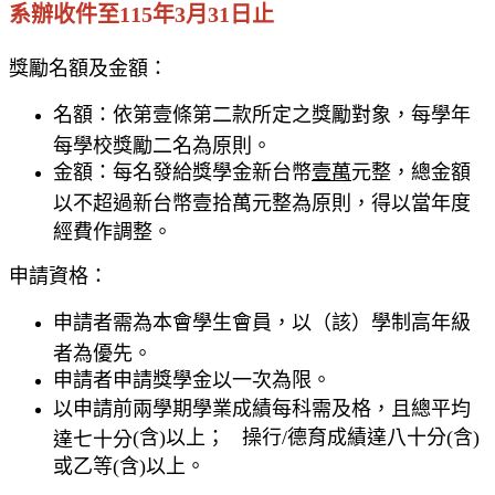
系辦收件至115年3月31日止
獎勵名額及金額：
名額：依第壹條第二款所定之獎勵對象，每學年
每學校獎勵二名為原則。
金額：每名發給獎學金新台幣
壹萬
元整，總金額
以不超過新台幣壹拾萬元整為原則，得以當年度
經費作調整。
申請資格：
申請者需為本會學生會員，以（該）學制高年級
者為優先。
申請者申請獎學金以一次為限。
以申請前兩學期學業成績每科需及格，且總平均
(
含
)
以上；
操行
/
德育成績達八十分
(
含
)
達七十分
或乙等
(
含
)
以上。