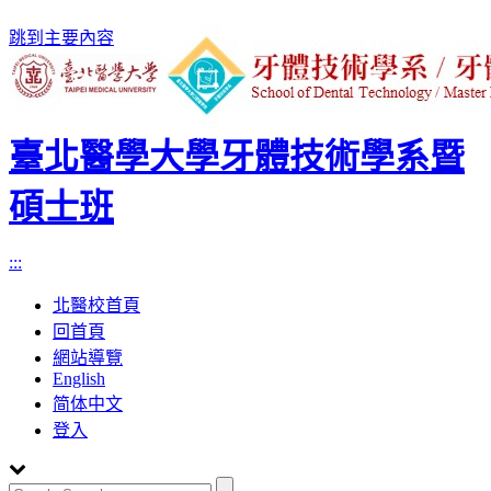
跳到主要內容
臺北醫學大學牙體技術學系暨
碩士班
:::
北醫校首頁
回首頁
網站導覽
English
简体中文
登入