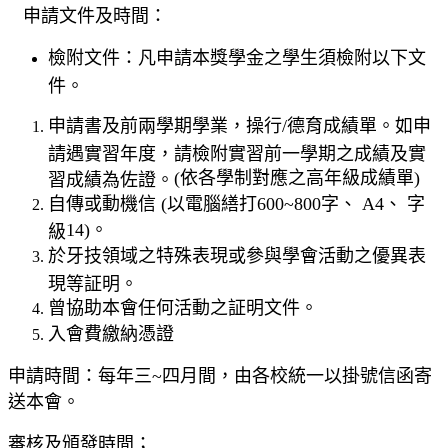
申請文件及時間：
檢附文件：凡申請本獎學金之學生須檢附以下文
件。
申請書及前兩學期學業，操行
/
德育成績單。如申
請遇實習年度，請檢附實習前一學期之成績及實
(
依各學制對應之高年級成績單
)
習成績為佐證。
自傳或動機信
(
以電腦繕打
600~800
字、
A4
、
字
14)
。
級
於牙技領域之特殊表現或參與學會活動之優異表
現等証明。
曾協助本會任何活動之証明文件。
入會費繳納憑證
申請時間：每年三
~
四月間，由各校統一以掛號信函寄
送本會。
審核及頒發時間；