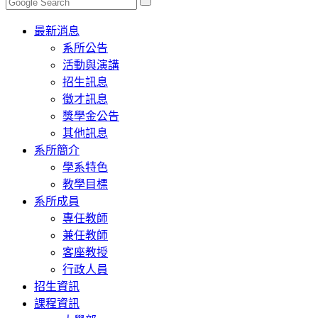
Toggle
最新消息
navigation
系所公告
活動與演講
招生訊息
徵才訊息
獎學金公告
其他訊息
系所簡介
學系特色
教學目標
系所成員
專任教師
兼任教師
客座教授
行政人員
招生資訊
課程資訊