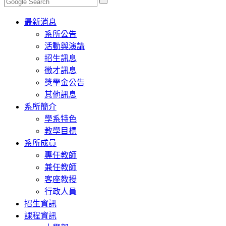
Toggle
最新消息
navigation
系所公告
活動與演講
招生訊息
徵才訊息
獎學金公告
其他訊息
系所簡介
學系特色
教學目標
系所成員
專任教師
兼任教師
客座教授
行政人員
招生資訊
課程資訊