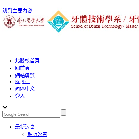
跳到主要內容
:::
北醫校首頁
回首頁
網站導覽
English
简体中文
登入
Toggle
最新消息
navigation
系所公告