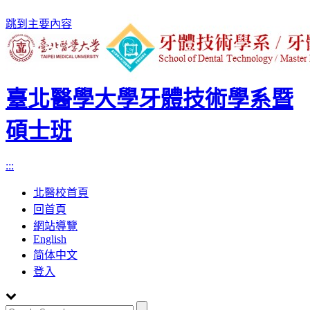
跳到主要內容
臺北醫學大學牙體技術學系暨
碩士班
:::
北醫校首頁
回首頁
網站導覽
English
简体中文
登入