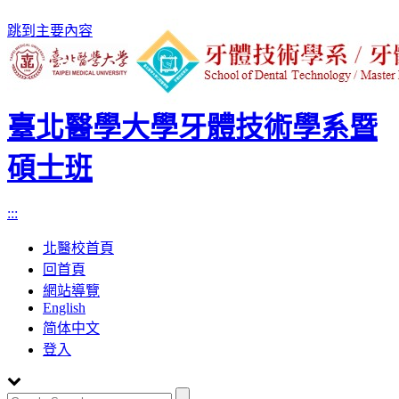
跳到主要內容
臺北醫學大學牙體技術學系暨
碩士班
:::
北醫校首頁
回首頁
網站導覽
English
简体中文
登入