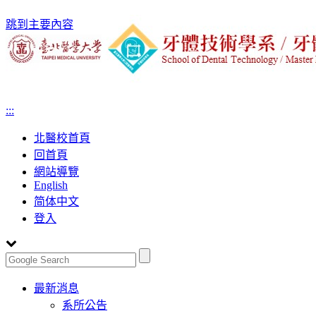
跳到主要內容
:::
北醫校首頁
回首頁
網站導覽
English
简体中文
登入
Toggle
最新消息
navigation
系所公告