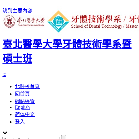
跳到主要內容
臺北醫學大學牙體技術學系暨
碩士班
:::
北醫校首頁
回首頁
網站導覽
English
简体中文
登入