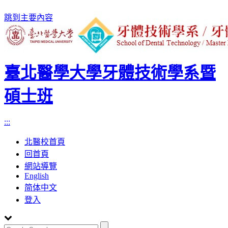
跳到主要內容
臺北醫學大學牙體技術學系暨
碩士班
:::
北醫校首頁
回首頁
網站導覽
English
简体中文
登入