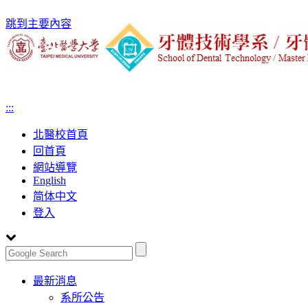
跳到主要內容
:::
北醫校首頁
回首頁
網站導覽
English
简体中文
登入
Toggle
最新消息
navigation
系所公告