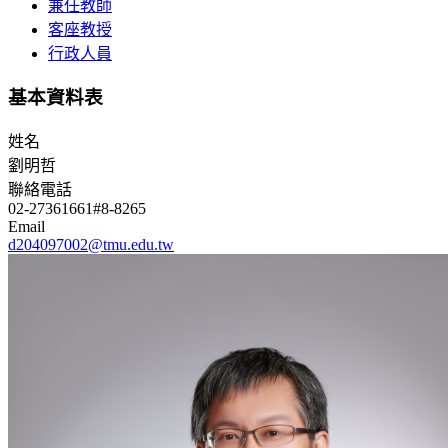
兼任教師
客座教授
行政人員
基本資料表
姓名
劉明哲
聯絡電話
02-27361661#8-8265
Email
d204097002@tmu.edu.tw