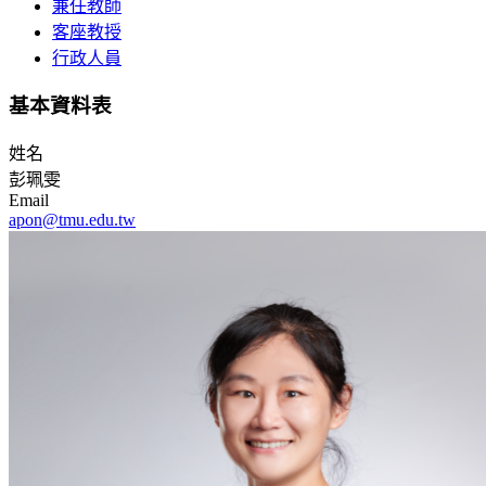
兼任教師
客座教授
行政人員
基本資料表
姓名
彭珮雯
Email
apon@tmu.edu.tw