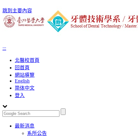
跳到主要內容
:::
北醫校首頁
回首頁
網站導覽
English
简体中文
登入
Toggle
最新消息
navigation
系所公告