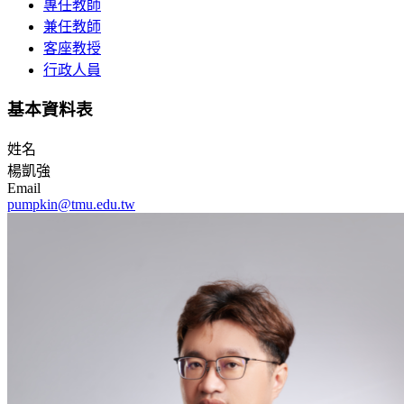
專任教師
兼任教師
客座教授
行政人員
基本資料表
姓名
楊凱強
Email
pumpkin@tmu.edu.tw