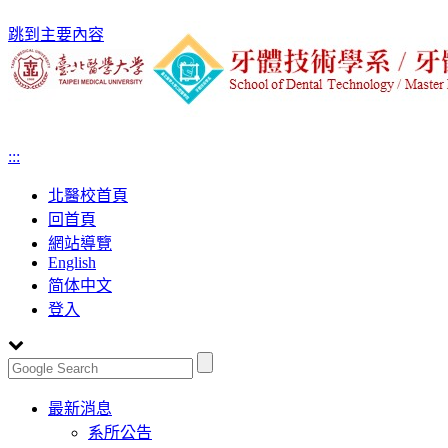
跳到主要內容
:::
北醫校首頁
回首頁
網站導覽
English
简体中文
登入
Toggle
最新消息
navigation
系所公告