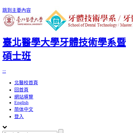
跳到主要內容
臺北醫學大學牙體技術學系暨
碩士班
:::
北醫校首頁
回首頁
網站導覽
English
简体中文
登入