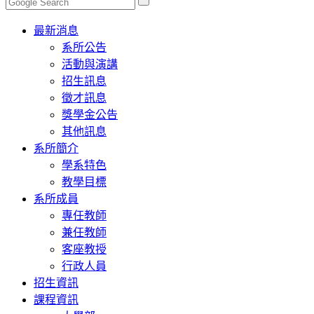
Toggle
最新消息
navigation
系所公告
活動與演講
招生訊息
徵才訊息
獎學金公告
其他訊息
系所簡介
學系特色
教學目標
系所成員
專任教師
兼任教師
客座教授
行政人員
招生資訊
課程資訊