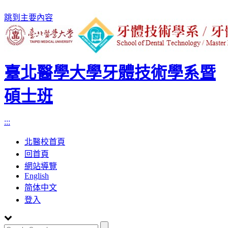
跳到主要內容
臺北醫學大學牙體技術學系暨
碩士班
:::
北醫校首頁
回首頁
網站導覽
English
简体中文
登入