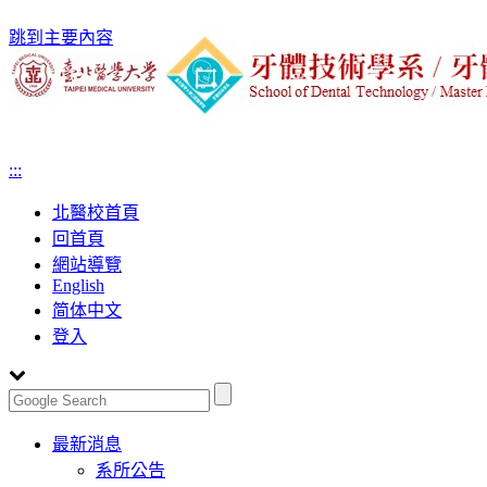
跳到主要內容
:::
北醫校首頁
回首頁
網站導覽
English
简体中文
登入
Toggle
最新消息
navigation
系所公告