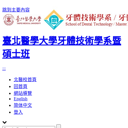
跳到主要內容
臺北醫學大學牙體技術學系暨
碩士班
:::
北醫校首頁
回首頁
網站導覽
English
简体中文
登入