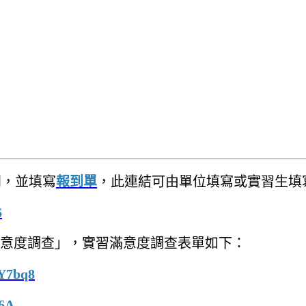
到，並填寫
報到單
，此連結可由單位填寫或實習生填
6
意度調查」，實習滿意度調查表單如下：
wY7bq8
J6A