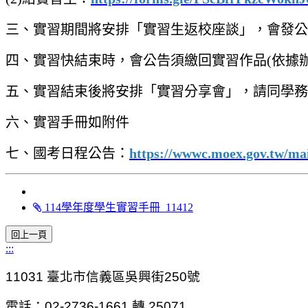
三、實習期間將安排「實習生返校座談」，會發公
四、實習快結束時，會公告須繳回實習作品(依據
五、實習結束後將安排「實習分享會」，請同學務
六、實習手冊如附件
七、國考日程公告：
https://wwwc.moex.gov.tw/m
114學年度學生實習手冊_11412
:::
11031
臺北市信義區吳興街250號
電話：02-2736-1661 轉 25071