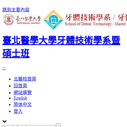
跳到主要內容
臺北醫學大學牙體技術學系暨
碩士班
:::
北醫校首頁
回首頁
網站導覽
English
简体中文
登入